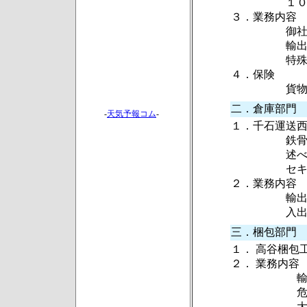
１０屯空調
３．業務内容
御社より指
輸出・輸入
特殊施設(
４．保険
貨物運
二．倉庫部門
-
天気予報コム
-
１．千石運送西
鉄骨造 地上
述べ面積 
セキュリティ
２．業務内容
輸出入貨物
入出庫発送
三．梱包部門
１． 高谷梱包
２． 業務内容
輸出貨物梱
危険品梱包
大型貨