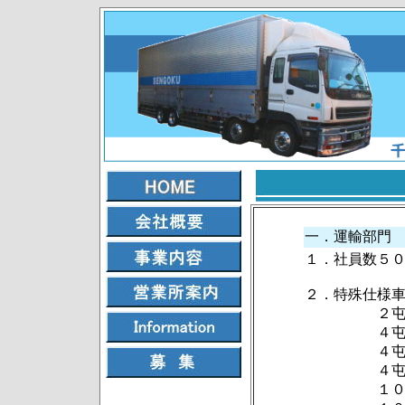
一．運輸部門
１．社員
２．特殊仕様
２屯ゲー
４屯エアサ
４屯エアサ
４屯エアサ
１０屯エア